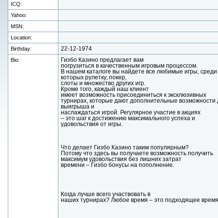
ICQ:
Yahoo:
MSN:
Location:
Birthday:
22-12-1974
Bio:
Гизбо Казино предлагает вам
погрузиться в качественным игровым процессом.
В нашем каталоге вы найдете все любимые игры, среди
которых рулетку, покер,
слоты и множество других игр.
Кроме того, каждый наш клиент
имеет возможность присоединиться к эксклюзивных
турнирах, которые дают дополнительные возможности 
выигрыша и
наслаждаться игрой. Регулярное участие в акциях
– это шаг к достижению максимального успеха и
удовольствия от игры.
Что делает Гизбо Казино таким популярным?
Потому что здесь вы получаете возможность получить
максимум удовольствия без лишних затрат
времени – Гизбо бонусы на пополнение.
Когда лучше всего участвовать в
наших турнирах? Любое время – это подходящее время